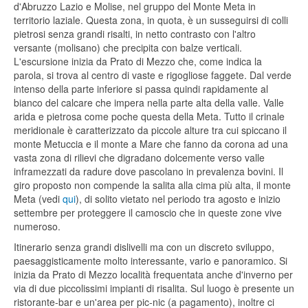
d'Abruzzo Lazio e Molise, nel gruppo del Monte Meta in
territorio laziale. Questa zona, in quota, è un susseguirsi di colli
pietrosi senza grandi risalti, in netto contrasto con l'altro
versante (molisano) che precipita con balze verticali.
L'escursione inizia da Prato di Mezzo che, come indica la
parola, si trova al centro di vaste e rigogliose faggete. Dal verde
intenso della parte inferiore si passa quindi rapidamente al
bianco del calcare che impera nella parte alta della valle. Valle
arida e pietrosa come poche questa della Meta. Tutto il crinale
meridionale è caratterizzato da piccole alture tra cui spiccano il
monte Metuccia e il monte a Mare che fanno da corona ad una
vasta zona di rilievi che digradano dolcemente verso valle
inframezzati da radure dove pascolano in prevalenza bovini. Il
giro proposto non compende la salita alla cima più alta, il monte
Meta (vedi
qui
), di solito vietato nel periodo tra agosto e inizio
settembre per proteggere il camoscio che in queste zone vive
numeroso.
Itinerario senza grandi dislivelli ma con un discreto sviluppo,
paesaggisticamente molto interessante, vario e panoramico. Si
inizia da Prato di Mezzo località frequentata anche d'inverno per
via di due piccolissimi impianti di risalita. Sul luogo è presente un
ristorante-bar e un'area per pic-nic (a pagamento), inoltre ci