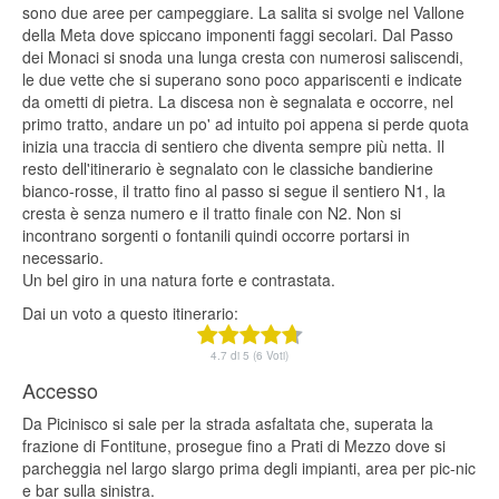
sono due aree per campeggiare. La salita si svolge nel Vallone
della Meta dove spiccano imponenti faggi secolari. Dal Passo
dei Monaci si snoda una lunga cresta con numerosi saliscendi,
le due vette che si superano sono poco appariscenti e indicate
da ometti di pietra. La discesa non è segnalata e occorre, nel
primo tratto, andare un po' ad intuito poi appena si perde quota
inizia una traccia di sentiero che diventa sempre più netta. Il
resto dell'itinerario è segnalato con le classiche bandierine
bianco-rosse, il tratto fino al passo si segue il sentiero N1, la
cresta è senza numero e il tratto finale con N2. Non si
incontrano sorgenti o fontanili quindi occorre portarsi in
necessario.
Un bel giro in una natura forte e contrastata.
Dai un voto a questo itinerario:
4.7 di 5 (6 Voti)
Accesso
Da Picinisco si sale per la strada asfaltata che, superata la
frazione di Fontitune, prosegue fino a Prati di Mezzo dove si
parcheggia nel largo slargo prima degli impianti, area per pic-nic
e bar sulla sinistra.