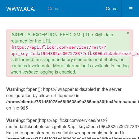
Type 2 or more char
WWW.AUAA.IT
Cerca
×
danger
[SIGPLUS_EXCEPTION_FEED_XML] The XML data
returned for the URL
https://api.flickr.com/services/rest/?
api_key=2eda1964882cc007578372efb8006a1a&photoset_i
is ill-formed, missing mandatory elements or attributes, or
contains invalid data. More information is available in the log
when
verbose
logging is enabled.
Warning
: fopen(): https:// wrapper is disabled in the server
configuration by allow_url_fopen=0 in
/home/clients/751d5f075c68f9638a9a385acb30fba4/sites/auaa.it
on line
925
Warning
: fopen(https://api.flickr.com/services/rest/?
method=flickr.photosets.getInfo&api_key=2eda1964882cc00757
Failed to open stream: no suitable wrapper could be found in
/home/clients/751d5f075c68f9638a9a385acb30fba4/sites/auaa.it