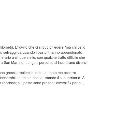
hilometri. E' ovvio che ci si può chiedere "ma chi ve lo
re più selvaggi da quando i pastori hanno abbandonato
erario a cinque stelle, con qualche tratto difficile che
Fara San Martino. Lungo il percorso si incontrano diversi
 sono grossi problemi di orientamento ma occorre
esorabilmente sta riconquistando il suo territorio. A
occiosa; sul posto sono presenti diversi fix per cui,