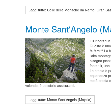
Leggi tutto: Colle delle Monache da Nerito (Gran Sa
Monte Sant'Angelo (Ma
Gli itinerari i
Questo è uno d
fa fare"? La 
l'alta montagn
bisogna pianif
fontanili, un
La cresta è p
esperienza pe
metà cresta o
volendo, è possibile assicurarsi.
Leggi tutto: Monte Sant'Angelo (Majella)