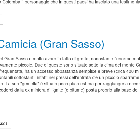
 Colomba il personaggio che in questi paesi ha lasciato una testimoni
 Camicia (Gran Sasso)
del Gran Sasso è molto avaro in fatto di grotte; nonostante l'enorme mo
ivamente piccole. Due di queste sono situate sotto la cima del monte C
frequentata, ha un accesso abbastanza semplice e breve (circa 400 m di 
ontanili sottostanti; infatti nei pressi dell'entrata c'è un piccolo sbarr
to. La sua "gemella" è situata poco più a est ma per raggiungerla occor
cederci dalla ex miniera di lignite (o bitume) posta proprio alla base del
sso)