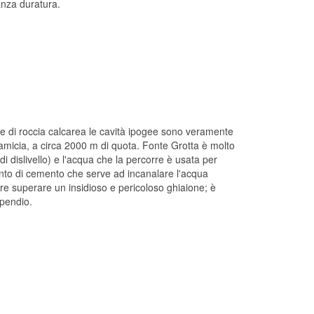
anza duratura.
le di roccia calcarea le cavità ipogee sono veramente
amicia, a circa 2000 m di quota. Fonte Grotta è molto
dislivello) e l'acqua che la percorre è usata per
amento di cemento che serve ad incanalare l'acqua
re superare un insidioso e pericoloso ghiaione; è
 pendio.