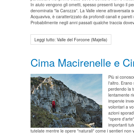
In aiuto vengono gli ometti, spesso presenti lungo il pe
denominata "la Carozza". La Valle viene attraversata s
Acquaviva, è caratterizzato da profondi canali e pareti
Probabilmente negli anni passati qualche traccia dovev
Leggi tutto: Valle del Forcone (Majella)
Cima Macirenelle e Ci
Più si conosc
l'altro. Erano
perdendo la t
lentamente ri
impervie inve
volontari a vo
azioni sporad
"opere d'arte
importanti tu
tutelate mentre le opere "naturali" come i sentieri n