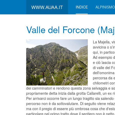
WWW.AUAA.IT
INDICE
ALPINISMO
Valle del Forcone (Maj
La Majella, v
avvicina o s’i
qui, in partic
Ad esempio da
e ciò lascia 
di valle del F
dell'omonima 
percorsa da e
chilometri con
dei camminatori e rendono questa zona selvaggia e solit
propriamente detta inizia dalla grotta Callarelli, un ex 
Per arrivarci occorre fare un lungo tragitto sia salendo
percorso non è da sottovalutare. Di seguito viene relazi
ma con il pregio di essere più ombrosa cosa che d'estate 
particolare nel primo tratto dove il sentiero non è netto