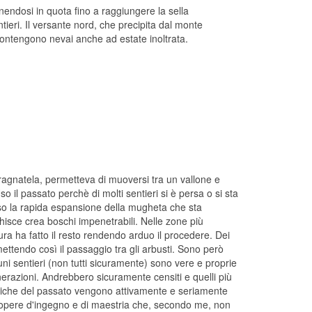
enendosi in quota fino a raggiungere la sella
ieri. Il versante nord, che precipita dal monte
 contengono nevai anche ad estate inoltrata.
a ragnatela, permetteva di muoversi tra un vallone e
Uso il passato perchè di molti sentieri si è persa o si sta
esso la rapida espansione della mugheta che sta
chisce crea boschi impenetrabili. Nelle zone più
ura ha fatto il resto rendendo arduo il procedere. Dei
mettendo così il passaggio tra gli arbusti. Sono però
ni sentieri (non tutti sicuramente) sono vere e proprie
nerazioni. Andrebbero sicuramente censiti e quelli più
tistiche del passato vengono attivamente e seriamente
 opere d'ingegno e di maestria che, secondo me, non