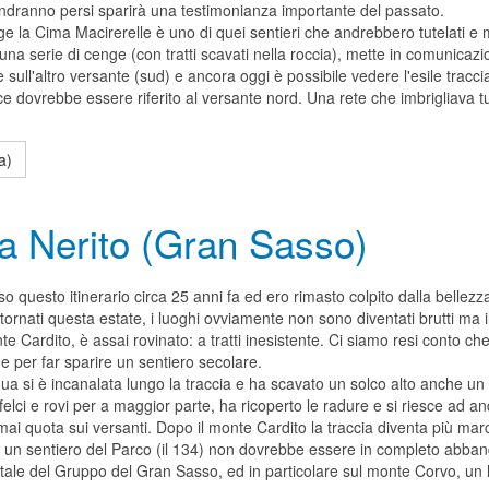
andranno persi sparirà una testimonianza importante del passato.
ge la Cima Macirerelle è uno di quei sentieri che andrebbero tutelati e m
na serie di cenge (con tratti scavati nella roccia), mette in comunicazi
he sull'altro versante (sud) e ancora oggi è possibile vedere l'esile tracc
e dovrebbe essere riferito al versante nord. Una rete che imbrigliava t
a)
a Nerito (Gran Sasso)
 questo itinerario circa 25 anni fa ed ero rimasto colpito dalla bellezz
tornati questa estate, i luoghi ovviamente non sono diventati brutti ma i
te Cardito, è assai rovinato: a tratti inesistente. Ci siamo resi conto c
e per far sparire un sentiero secolare.
qua si è incanalata lungo la traccia e ha scavato un solco alto anche un 
elci e rovi per a maggior parte, ha ricoperto le radure e si riesce ad an
ai quota sui versanti. Dopo il monte Cardito la traccia diventa più ma
i un sentiero del Parco (il 134) non dovrebbe essere in completo abban
tale del Gruppo del Gran Sasso, ed in particolare sul monte Corvo, un 