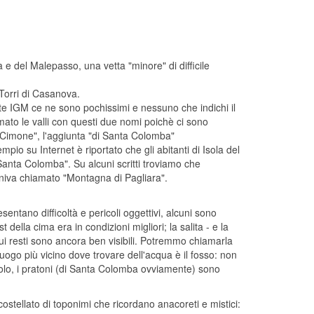
 e del Malepasso, una vetta "minore" di difficile
Torri di Casanova.
arte IGM ce ne sono pochissimi e nessuno che indichi il
ato le valli con questi due nomi poichè ci sono
e "Cimone", l'aggiunta "di Santa Colomba"
pio su Internet è riportato che gli abitanti di Isola del
anta Colomba". Su alcuni scritti troviamo che
iva chiamato "Montagna di Pagliara".
sentano difficoltà e pericoli oggettivi, alcuni sono
della cima era in condizioni migliori; la salita - e la
ui resti sono ancora ben visibili. Potremmo chiamarla
luogo più vicino dove trovare dell'acqua è il fosso: non
ascolo, i pratoni (di Santa Colomba ovviamente) sono
stellato di toponimi che ricordano anacoreti e mistici: