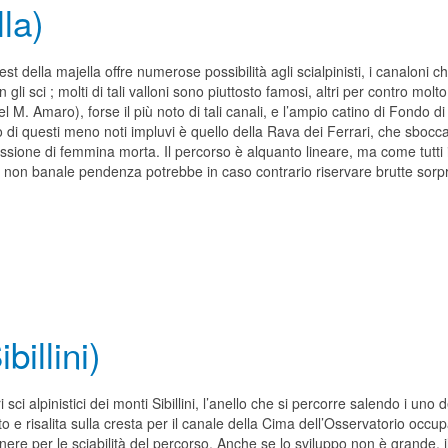
la)
est della majella offre numerose possibilità agli scialpinisti, i canaloni 
on gli sci ; molti di tali valloni sono piuttosto famosi, altri per contro m
el M. Amaro), forse il più noto di tali canali, e l’ampio catino di Fondo di
 di questi meno noti impluvi è quello della Rava dei Ferrari, che sbocc
ssione di femmina morta. Il percorso è alquanto lineare, ma come tutti
a non banale pendenza potrebbe in caso contrario riservare brutte sorp
illini)
ari sci alpinistici dei monti Sibillini, l’anello che si percorre salendo i 
ato e risalita sulla cresta per il canale della Cima dell’Osservatorio oc
nere per le sciabilità del percorso. Anche se lo sviluppo non è grande, i