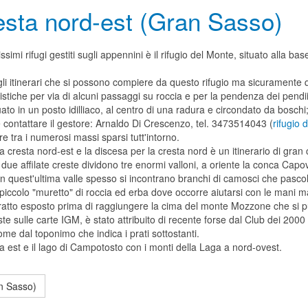
esta nord-est (Gran Sasso)
simi rifugi gestiti sugli appennini è il rifugio del Monte, situato alla b
gli itinerari che si possono compiere da questo rifugio ma sicuramente q
inistiche per via di alcuni passaggi su roccia e per la pendenza dei pendii
ituato in un posto idilliaco, al centro di una radura e circondato da boschi; 
e contattare il gestore: Arnaldo Di Crescenzo, tel. 3473514043 (
rifugio 
re tra i numerosi massi sparsi tutt'intorno.
la cresta nord-est e la discesa per la cresta nord è un itinerario di gran
 due affilate creste dividono tre enormi valloni, a oriente la conca Capo
o. In quest'ultima valle spesso si incontrano branchi di camosci che pasc
 piccolo "muretto" di roccia ed erba dove occorre aiutarsi con le mani m
tratto esposto prima di raggiungere la cima del monte Mozzone che si p
 sulle carte IGM, è stato attribuito di recente forse dal Club dei 20
me dal toponimo che indica i prati sottostanti.
a est e il lago di Campotosto con i monti della Laga a nord-ovest.
an Sasso)