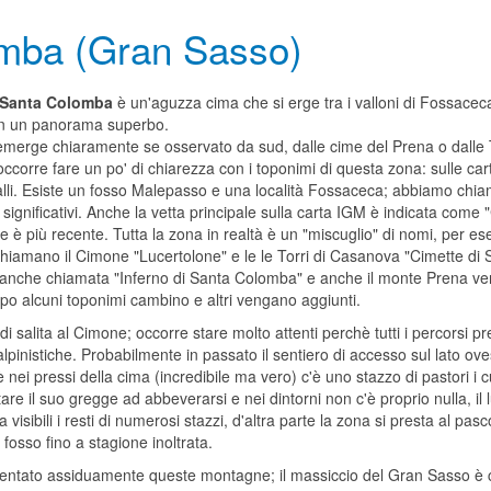
mba (Gran Sasso)
i Santa Colomba
è un'aguzza cima che si erge tra i valloni di Fossaceca
n un panorama superbo.
o emerge chiaramente se osservato da sud, dalle cime del Prena o dalle 
 occorre fare un po' di chiarezza con i toponimi di questa zona: sulle c
lli. Esiste un fosso Malepasso e una località Fossaceca; abbiamo chiam
ù significativi. Anche la vetta principale sulla carta IGM è indicata com
è più recente. Tutta la zona in realtà è un "miscuglio" di nomi, per esem
iamano il Cimone "Lucertolone" e le le Torri di Casanova "Cimette di S
anche chiamata "Inferno di Santa Colomba" e anche il monte Prena ven
o alcuni toponimi cambino e altri vengano aggiunti.
 salita al Cimone; occorre stare molto attenti perchè tutti i percorsi pre
pinistiche. Probabilmente in passato il sentiero di accesso sul lato ovest 
i pressi della cima (incredibile ma vero) c'è uno stazzo di pastori i c
are il suo gregge ad abbeverarsi e nei dintorni non c'è proprio nulla, il 
 visibili i resti di numerosi stazzi, d'altra parte la zona si presta al p
 fosso fino a stagione inoltrata.
equentato assiduamente queste montagne; il massiccio del Gran Sasso è co