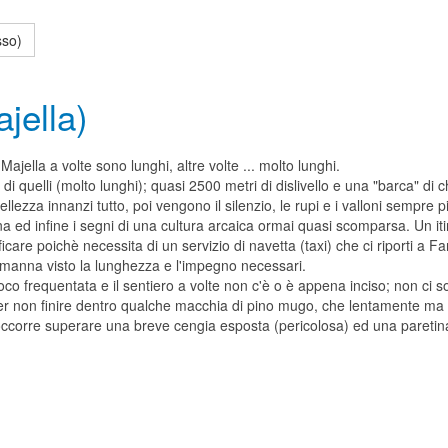
sso)
jella)
n Majella a volte sono lunghi, altre volte ... molto lunghi.
i quelli (molto lunghi); quasi 2500 metri di dislivello e una "barca" di c
bellezza innanzi tutto, poi vengono il silenzio, le rupi e i valloni semp
a ed infine i segni di una cultura arcaica ormai quasi scomparsa. Un itin
icare poichè necessita di un servizio di navetta (taxi) che ci riporti a 
a manna visto la lunghezza e l'impegno necessari.
oco frequentata e il sentiero a volte non c'è o è appena inciso; non ci
r non finire dentro qualche macchia di pino mugo, che lentamente ma in
ccorre superare una breve cengia esposta (pericolosa) ed una paretina r