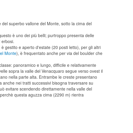
ase del superbo vallone del Monte, sotto la cima del
uesto è uno dei più belli; purtroppo presenta delle
 erbosi.
è gestito e aperto d'estate (20 posti letto), per gli altri
del Monte
), è frequentato anche per via del boulder che
 classe: panoramico e lungo, difficile e relativamente
velle sopra la valle del Venacquaro segue verso ovest il
olano nella parte alta. Entrambe le creste presentano
a anche nei tratti successivi bisogna traversare su
uò evitare scendendo direttamente nella valle del
00 perchè questa aguzza cima (2290 m) rientra