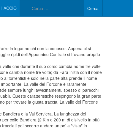
Type 2 or more characters 
HIACCIO
Cerca
rarre in inganno chi non la conosce. Appena ci si
vaggi e ripidi dell'Appennino Centrale si trovano proprio
 valle che durante il suo corso cambia nome tre volte
cone cambia nome tre volte; da Fara inizia con il nome
 ai torrentisti e solo nella parte alta prende il nome
iù importante. La valle del Forcone è raramente
hiede sempre lunghi avvicinamenti, spesso di parecchi
viduabili. Queste caratteristiche respingono la gran parte
o per trovare la giusta traccia. La valle del Forcone
lle Bandiera e la Val Serviera. La lunghezza del
a per colle Bandiera (2 Km e 200 m di dislivello in più)
 tracciati poi occorre andare un po' a "vista" in