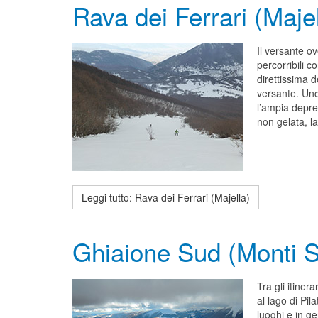
Rava dei Ferrari (Majel
Il versante ov
percorribili c
direttissima d
versante. Uno
l’ampia depre
non gelata, l
Leggi tutto: Rava dei Ferrari (Majella)
Ghiaione Sud (Monti Sib
Tra gli itiner
al lago di Pil
luoghi e in ge