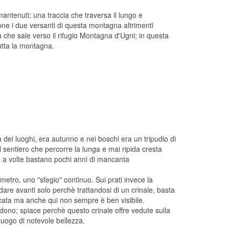
antenuti; una traccia che traversa il lungo e
one i due versanti di questa montagna altrimenti
ia che sale verso il rifugio Montagna d'Ugni; in questa
utta la montagna.
a dei luoghi, era autunno e nei boschi era un tripudio di
l sentiero che percorre la lunga e mai ripida cresta
he a volte bastano pochi anni di mancanta
metro, uno "sfegio" continuo. Sui prati invece la
dare avanti solo perchè trattandosi di un crinale, basta
rcata ma anche qui non sempre è ben visibile.
dono; spiace perchè questo crinale offre vedute sulla
luogo di notevole bellezza.