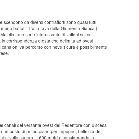
che scendono da diversi contrafforti sono quasi tutti
olto meno battuti. Tra la rava della Giumenta Bianca (
 Majella, una serie interessante di valloni solca il
a in corrispondenza cresta che delimita ad ovest
 i canaloni va percorso con neve sicura e possibilmente
rese.
uno dei canali del versante ovest del Redentore con discesa
cupa un posto di primo piano per impegno, bellezza dei
l dislivello supera i 1600 metri e considerando la