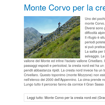
Monte Corvo per la cr
Uno dei pochis
monte Corvo.
Diversi sono 
difficoltà alp
Il rifugio è s
periodi potet
si può pratica
La salita per 
selvaggio. Le
vallone del Monte ed infine l'isolato vallone Crivellar
passaggi esposti e pericolosi; la cresta nord-est ha un
pendii abbastanza ripidi. La cresta nord invece ha un 
Crivellaro. Questo toponimo (monte Mozzone) non esiste
nell'elenco dei 2000 dell'Appennino. La cima prende no
Lungo tutto il percorso fanno da cornice il Gran Sasso 
Leggi tutto: Monte Corvo per la cresta nord-est (Gr