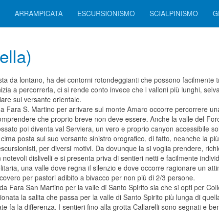
ARRAMPICATA
ESCURSIONISMO
SCIALPINISMO
G
ella)
ista da lontano, ha dei contorni rotondeggianti che possono facilmente t
nizia a percorrerla, ci si rende conto invece che i valloni più lunghi, sel
olare sul versante orientale.
 Fara S. Martino per arrivare sul monte Amaro occorre percorrere una
comprendere che proprio breve non deve essere. Anche la valle del For
ossato poi diventa val Serviera, un vero e proprio canyon accessibile solo
cima posta sul suo versante sinistro orografico, di fatto, neanche la p
scursionisti, per diversi motivi. Da dovunque la si voglia prendere, ric
 notevoli dislivelli e si presenta priva di sentieri netti e facilmente indi
aria, una valle dove regna il silenzio e dove occorre ragionare un attim
ricovero per pastori adibito a bivacco per non più di 2/3 persone.
 da Fara San Martino per la valle di Santo Spirito sia che si opti per Co
onata la salita che passa per la valle di Santo Spirito più lunga di quell
fa la differenza. I sentieri fino alla grotta Callarelli sono segnati e ben
.