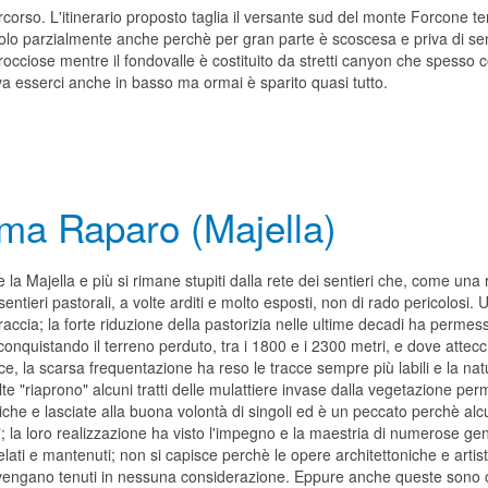
rcorso. L'itinerario proposto taglia il versante sud del monte Forcone t
olo parzialmente anche perchè per gran parte è scoscesa e priva di sent
 rocciose mentre il fondovalle è costituito da stretti canyon che spesso
a esserci anche in basso ma ormai è sparito quasi tutto.
ma Raparo (Majella)
e la Majella e più si rimane stupiti dalla rete dei sentieri che, come un
 sentieri pastorali, a volte arditi e molto esposti, non di rado pericolosi. 
raccia; la forte riduzione della pastorizia nelle ultime decadi ha perm
conquistando il terreno perduto, tra i 1800 e i 2300 metri, e dove attec
ce, la scarsa frequentazione ha reso le tracce sempre più labili e la nat
lte "riaprono" alcuni tratti delle mulattiere invase dalla vegetazione per
iche e lasciate alla buona volontà di singoli ed è un peccato perchè alcu
"; la loro realizzazione ha visto l'impegno e la maestria di numerose ge
telati e mantenuti; non si capisce perchè le opere architettoniche e ar
on vengano tenuti in nessuna considerazione. Eppure anche queste sono