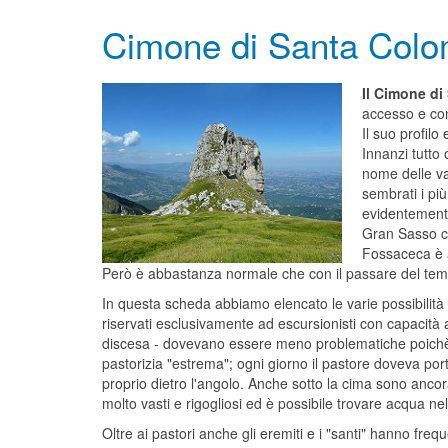
Cimone di Santa Colo
Il Cimone d
accesso e co
Il suo profil
Innanzi tutto
nome delle va
sembrati i pi
evidentemente 
Gran Sasso ch
Fossaceca è 
Però è abbastanza normale che con il passare del temp
In questa scheda abbiamo elencato le varie possibilità di
riservati esclusivamente ad escursionisti con capacità al
discesa - dovevano essere meno problematiche poichè ne
pastorizia "estrema"; ogni giorno il pastore doveva port
proprio dietro l'angolo. Anche sotto la cima sono ancora
molto vasti e rigogliosi ed è possibile trovare acqua nel
Oltre ai pastori anche gli eremiti e i "santi" hanno fr