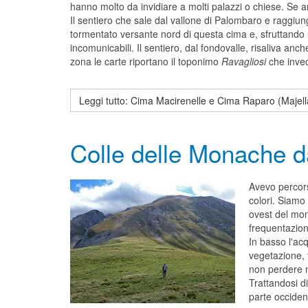
hanno molto da invidiare a molti palazzi o chiese. Se 
Il sentiero che sale dal vallone di Palombaro e raggiun
tormentato versante nord di questa cima e, sfruttando u
incomunicabili. Il sentiero, dal fondovalle, risaliva anc
zona le carte riportano il toponimo
Ravagliosi
che invec
Leggi tutto: Cima Macirenelle e Cima Raparo (Majell
Colle delle Monache d
Avevo percorso
colori. Siamo 
ovest del mon
frequentazion
In basso l'ac
vegetazione, f
non perdere m
Trattandosi d
parte occiden