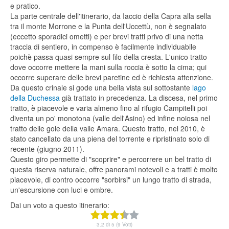
e pratico.
La parte centrale dell'itinerario, da Iaccio della Capra alla sella
tra il monte Morrone e la Punta dell'Uccettù, non è segnalato
(eccetto sporadici ometti) e per brevi tratti privo di una netta
traccia di sentiero, in compenso è facilmente individuabile
poichè passa quasi sempre sul filo della cresta. L'unico tratto
dove occorre mettere la mani sulla roccia è sotto la cima; qui
occorre superare delle brevi paretine ed è richiesta attenzione.
Da questo crinale si gode una bella vista sul sottostante
lago
della Duchessa
già trattato in precedenza. La discesa, nel primo
tratto, è piacevole e varia almeno fino al rifugio Campitelli poi
diventa un po' monotona (valle dell'Asino) ed infine noiosa nel
tratto delle gole della valle Amara. Questo tratto, nel 2010, è
stato cancellato da una piena del torrente e ripristinato solo di
recente (giugno 2011).
Questo giro permette di "scoprire" e percorrere un bel tratto di
questa riserva naturale, offre panorami notevoli e a tratti è molto
piacevole, di contro occorre "sorbirsi" un lungo tratto di strada,
un'escursione con luci e ombre.
Dai un voto a questo itinerario:
3.2 di 5 (9 Voti)