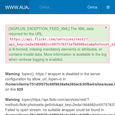
Type 2 or more char
WWW.AUAA.IT
Cerca
×
danger
[SIGPLUS_EXCEPTION_FEED_XML] The XML data
returned for the URL
https://api.flickr.com/services/rest/?
api_key=2eda1964882cc007578372efb8006a1a&photoset_i
is ill-formed, missing mandatory elements or attributes, or
contains invalid data. More information is available in the log
when
verbose
logging is enabled.
Warning
: fopen(): https:// wrapper is disabled in the server
configuration by allow_url_fopen=0 in
/home/clients/751d5f075c68f9638a9a385acb30fba4/sites/auaa.it
on line
925
Warning
: fopen(https://api.flickr.com/services/rest/?
method=flickr.photosets.getInfo&api_key=2eda1964882cc00757
Failed to open stream: no suitable wrapper could be found in
/home/clients/751d5f075c68f9638a9a385acb30fba4/sites/auaa.it