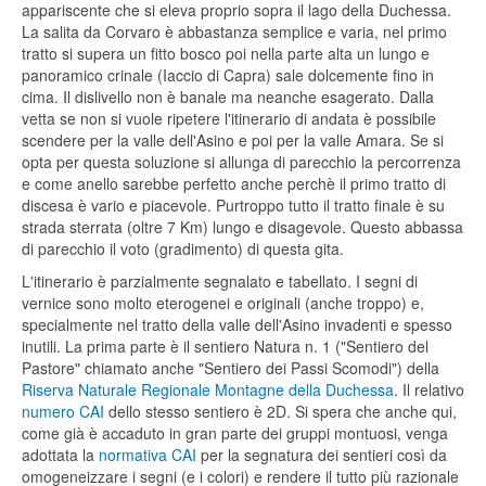
appariscente che si eleva proprio sopra il lago della Duchessa.
La salita da Corvaro è abbastanza semplice e varia, nel primo
tratto si supera un fitto bosco poi nella parte alta un lungo e
panoramico crinale (Iaccio di Capra) sale dolcemente fino in
cima. Il dislivello non è banale ma neanche esagerato. Dalla
vetta se non si vuole ripetere l'itinerario di andata è possibile
scendere per la valle dell'Asino e poi per la valle Amara. Se si
opta per questa soluzione si allunga di parecchio la percorrenza
e come anello sarebbe perfetto anche perchè il primo tratto di
discesa è vario e piacevole. Purtroppo tutto il tratto finale è su
strada sterrata (oltre 7 Km) lungo e disagevole. Questo abbassa
di parecchio il voto (gradimento) di questa gita.
L'itinerario è parzialmente segnalato e tabellato. I segni di
vernice sono molto eterogenei e originali (anche troppo) e,
specialmente nel tratto della valle dell'Asino invadenti e spesso
inutili. La prima parte è il sentiero Natura n. 1 ("Sentiero del
Pastore" chiamato anche "Sentiero dei Passi Scomodi") della
Riserva Naturale Regionale Montagne della Duchessa
. Il relativo
numero CAI
dello stesso sentiero è 2D. Si spera che anche qui,
come già è accaduto in gran parte dei gruppi montuosi, venga
adottata la
normativa CAI
per la segnatura dei sentieri così da
omogeneizzare i segni (e i colori) e rendere il tutto più razionale