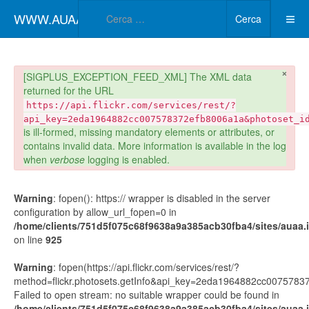
Type 2 or more char
WWW.AUAA.IT
Cerca
×
danger
[SIGPLUS_EXCEPTION_FEED_XML] The XML data
returned for the URL
https://api.flickr.com/services/rest/?
api_key=2eda1964882cc007578372efb8006a1a&photoset_i
is ill-formed, missing mandatory elements or attributes, or
contains invalid data. More information is available in the log
when
verbose
logging is enabled.
Warning
: fopen(): https:// wrapper is disabled in the server
configuration by allow_url_fopen=0 in
/home/clients/751d5f075c68f9638a9a385acb30fba4/sites/auaa.it
on line
925
Warning
: fopen(https://api.flickr.com/services/rest/?
method=flickr.photosets.getInfo&api_key=2eda1964882cc00757
Failed to open stream: no suitable wrapper could be found in
/home/clients/751d5f075c68f9638a9a385acb30fba4/sites/auaa.it