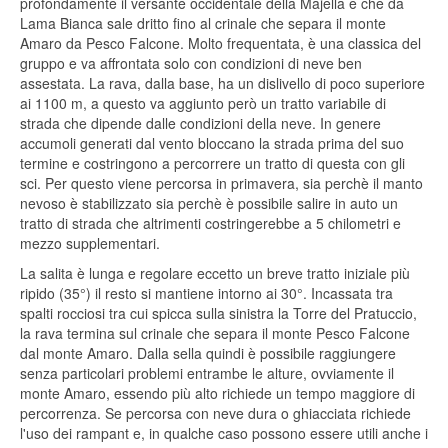
profondamente il versante occidentale della Majella e che da
Lama Bianca sale dritto fino al crinale che separa il monte
Amaro da Pesco Falcone. Molto frequentata, è una classica del
gruppo e va affrontata solo con condizioni di neve ben
assestata. La rava, dalla base, ha un dislivello di poco superiore
ai 1100 m, a questo va aggiunto però un tratto variabile di
strada che dipende dalle condizioni della neve. In genere
accumoli generati dal vento bloccano la strada prima del suo
termine e costringono a percorrere un tratto di questa con gli
sci. Per questo viene percorsa in primavera, sia perchè il manto
nevoso è stabilizzato sia perchè è possibile salire in auto un
tratto di strada che altrimenti costringerebbe a 5 chilometri e
mezzo supplementari.
La salita è lunga e regolare eccetto un breve tratto iniziale più
ripido (35°) il resto si mantiene intorno ai 30°. Incassata tra
spalti rocciosi tra cui spicca sulla sinistra la Torre del Pratuccio,
la rava termina sul crinale che separa il monte Pesco Falcone
dal monte Amaro. Dalla sella quindi è possibile raggiungere
senza particolari problemi entrambe le alture, ovviamente il
monte Amaro, essendo più alto richiede un tempo maggiore di
percorrenza. Se percorsa con neve dura o ghiacciata richiede
l'uso dei rampant e, in qualche caso possono essere utili anche i