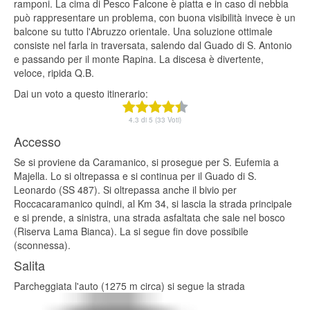
ramponi. La cima di Pesco Falcone è piatta e in caso di nebbia
può rappresentare un problema, con buona visibilità invece è un
balcone su tutto l'Abruzzo orientale. Una soluzione ottimale
consiste nel farla in traversata, salendo dal Guado di S. Antonio
e passando per il monte Rapina. La discesa è divertente,
veloce, ripida Q.B.
Dai un voto a questo itinerario:
4.3 di 5 (33 Voti)
Accesso
Se si proviene da Caramanico, si prosegue per S. Eufemia a
Majella. Lo si oltrepassa e si continua per il Guado di S.
Leonardo (SS 487). Si oltrepassa anche il bivio per
Roccacaramanico quindi, al Km 34, si lascia la strada principale
e si prende, a sinistra, una strada asfaltata che sale nel bosco
(Riserva Lama Bianca). La si segue fin dove possibile
(sconnessa).
Salita
Parcheggiata l'auto (1275 m circa) si segue la strada