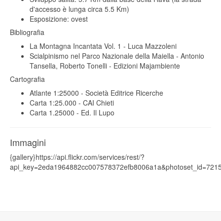
d'accesso è lunga circa 5.5 Km)
Esposizione: ovest
Bibliografia
La Montagna Incantata Vol. 1 - Luca Mazzoleni
Scialpinismo nel Parco Nazionale della Maiella - Antonio
Tansella, Roberto Tonelli - Edizioni Majambiente
Cartografia
Atlante 1:25000 - Società Editrice Ricerche
Carta 1:25.000 - CAI Chieti
Carta 1.25000 - Ed. Il Lupo
Immagini
{gallery}https://api.flickr.com/services/rest/?
api_key=2eda1964882cc007578372efb8006a1a&photoset_id=7215