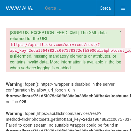
Type 2 or more char
WWW.AUAA.IT
Cerca
×
danger
[SIGPLUS_EXCEPTION_FEED_XML] The XML data
returned for the URL
https://api.flickr.com/services/rest/?
api_key=2eda1964882cc007578372efb8006a1a&photoset_i
is ill-formed, missing mandatory elements or attributes, or
contains invalid data. More information is available in the log
when
verbose
logging is enabled.
Warning
: fopen(): https:// wrapper is disabled in the server
configuration by allow_url_fopen=0 in
/home/clients/751d5f075c68f9638a9a385acb30fba4/sites/auaa.it
on line
925
Warning
: fopen(https://api.flickr.com/services/rest/?
method=flickr.photosets.getInfo&api_key=2eda1964882cc00757
Failed to open stream: no suitable wrapper could be found in
/home/clients/751d5f075c68f9638a9a385acb30fba4/sites/auaa.it