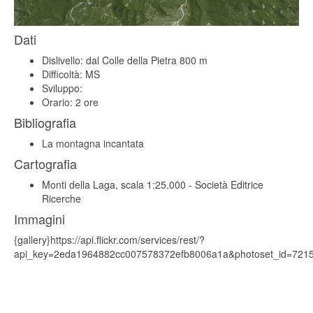
Dati
Dislivello: dal Colle della Pietra 800 m
Difficoltà: MS
Sviluppo:
Orario: 2 ore
Bibliografia
La montagna incantata
Cartografia
Monti della Laga, scala 1:25.000 - Società Editrice
Ricerche
Immagini
{gallery}https://api.flickr.com/services/rest/?
api_key=2eda1964882cc007578372efb8006a1a&photoset_id=7215