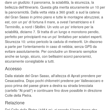
dare un giudizio: il panorama, la sciabilità, la sicurezza, la
bellezza dell'itinerario. Questa gita merita sicuramente un 10 per
la panoramicità. Dalla vetta vista a 360 gradi: a sud la catena
del Gran Sasso in primo piano e tutte le montagne abruzzesi, a
est, con un po' di fortuna il mare, a ovest l'amatriciano e il
Terminillo, a nord i Sibillini. Un voto un po' inferiore per la
sciabilità, diciamo 7. Si tratta di un lungo e monotono pendio,
perfetto per principianti ma un po' limitativo per sciatori esperti.
Sicurezza 10: unico pericolo la caduta di meteoriti. Un discorso
a parte per l'orientamento in caso di nebbia; senza GPS da
evitare assolutamente. Per concludre un itinerario semplice
anche se lungo, sicuro, con bellissimi scorci panoramici,
sicuramente consigliabile a tutti.
Accesso
Dalla statale del Gran Sasso, all'altezza di Aprati prendere per
Cesacastina. Dopo pochi chilometri predene per Vallevaccaro e
poco prima del paese girare a destra su strada brecciata
(cartello "Ai prati") e continuare fino dove possibile in direzione
Colle della Pietra.
Relazione
Dal Colle della Pietra (1654 m), si prende il largo dosso che