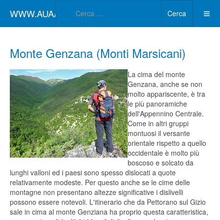
Type 2 or more char
WWW.AUAA.IT
Cerca
Monte Genzana (Monti Marsicani)
La cima del monte
Genzana, anche se non
molto appariscente, è tra
le più panoramiche
dell'Appennino Centrale.
Come in altri gruppi
montuosi il versante
orientale rispetto a quello
occidentale è molto più
boscoso e solcato da
lunghi valloni ed i paesi sono spesso dislocati a quote
relativamente modeste. Per questo anche se le cime delle
montagne non presentano altezze significative i dislivelli
possono essere notevoli. L'itinerario che da Pettorano sul Gizio
sale in cima al monte Genziana ha proprio questa caratteristica,