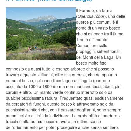
Il Farneto, da farnia
(
Quercus robur
), una delle
querce più comuni, è il
nome di un vasto bosco
che si estende tra il fiume
Tronto e il monte
Comunitore sulle
propaggini settentrionali
dei Monti della Laga. Un
bosco molto fitto
composto da quasi tutte le esenze arboree che si possono
trovare a queste latitudini, oltre alla quercia, che da appunto
nome al bosco, spiccano il castagno e il faggio (padrone
assoluto da 1000 a 1800 m) ma non mancano tassi, abeti, pini,
carpini e altro. Un manto verde continuo interrotto solo da
qualche piccolissima radura. Frequentato quasi esclusivamente
da cercatori di funghi, questo bosco è attraversato solo da
pochissimi sentieri che, con il passare degli anni, sono sempre
meno incisi e difficili da individuare. La probabilità di perdere la
traccia è alta per cui occorre avere un ottimo senso
dell'orientamento per poter proseguire anche senza sentiero.