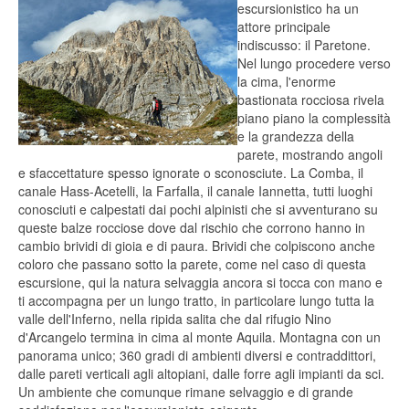
escursionistico ha un
attore principale
indiscusso: il Paretone.
Nel lungo procedere verso
la cima, l'enorme
bastionata rocciosa rivela
piano piano la complessità
e la grandezza della
parete, mostrando angoli
e sfaccettature spesso ignorate o sconosciute. La Comba, il
canale Hass-Acetelli, la Farfalla, il canale Iannetta, tutti luoghi
conosciuti e calpestati dai pochi alpinisti che si avventurano su
queste balze rocciose dove dal rischio che corrono hanno in
cambio brividi di gioia e di paura. Brividi che colpiscono anche
coloro che passano sotto la parete, come nel caso di questa
escursione, qui la natura selvaggia ancora si tocca con mano e
ti accompagna per un lungo tratto, in particolare lungo tutta la
valle dell'Inferno, nella ripida salita che dal rifugio Nino
d'Arcangelo termina in cima al monte Aquila. Montagna con un
panorama unico; 360 gradi di ambienti diversi e contraddittori,
dalle pareti verticali agli altopiani, dalle forre agli impianti da sci.
Un ambiente che comunque rimane selvaggio e di grande