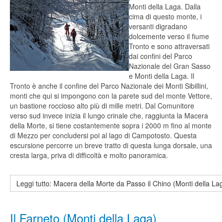
Monti della Laga. Dalla
cima di questo monte, i
versanti digradano
dolcemente verso il fiume
Tronto e sono attraversati
dai confini del Parco
Nazionale del Gran Sasso
e Monti della Laga. Il
Tronto è anche il confine del Parco Nazionale dei Monti Sibillini,
monti che qui si impongono con la parete sud del monte Vettore,
un bastione roccioso alto più di mille metri. Dal Comunitore
verso sud invece inizia il lungo crinale che, raggiunta la Macera
della Morte, si tiene costantemente sopra i 2000 m fino al monte
di Mezzo per concludersi poi al lago di Campotosto. Questa
escursione percorre un breve tratto di questa lunga dorsale, una
cresta larga, priva di difficoltà e molto panoramica.
Leggi tutto: Macera della Morte da Passo il Chino (Monti della La
Il Farneto (Monti della Laga)