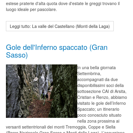
estese praterie d'alta quota dove d'estate le greggi trovano il
luogo ideale per pascolare.
Leggi tutto: La valle del Castellano (Monti della Laga)
Gole dell'Inferno spaccato (Gran
Sasso)
In una bella giornata
Settembrina,
accompagnati da due
disponibilissimi soci della
sottosezione CAI di Arsita,
Cristian e Renzo, abbiamo
visitato le gole dell’Inferno
Spaccato; un itinerario
poco conosciuto situato
nella zona prossima ai
versanti settentrionali dei monti Tremoggia, Coppe e Siella
(Parco Nazionale Gran Sasso e Monti della Laga). L’escursione