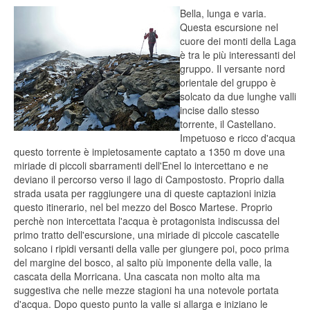
Bella, lunga e varia.
Questa escursione nel
cuore dei monti della Laga
è tra le più interessanti del
gruppo. Il versante nord
orientale del gruppo è
solcato da due lunghe valli
incise dallo stesso
torrente, il Castellano.
Impetuoso e ricco d'acqua
questo torrente è impietosamente captato a 1350 m dove una
miriade di piccoli sbarramenti dell'Enel lo intercettano e ne
deviano il percorso verso il lago di Campostosto. Proprio dalla
strada usata per raggiungere una di queste captazioni inizia
questo itinerario, nel bel mezzo del Bosco Martese. Proprio
perchè non intercettata l'acqua è protagonista indiscussa del
primo tratto dell'escursione, una miriade di piccole cascatelle
solcano i ripidi versanti della valle per giungere poi, poco prima
del margine del bosco, al salto più imponente della valle, la
cascata della Morricana. Una cascata non molto alta ma
suggestiva che nelle mezze stagioni ha una notevole portata
d'acqua. Dopo questo punto la valle si allarga e iniziano le