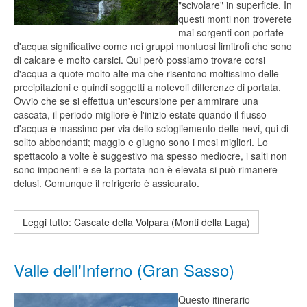
"scivolare" in superficie. In
questi monti non troverete
mai sorgenti con portate
d'acqua significative come nei gruppi montuosi limitrofi che sono
di calcare e molto carsici. Qui però possiamo trovare corsi
d'acqua a quote molto alte ma che risentono moltissimo delle
precipitazioni e quindi soggetti a notevoli differenze di portata.
Ovvio che se si effettua un'escursione per ammirare una
cascata, il periodo migliore è l'inizio estate quando il flusso
d'acqua è massimo per via dello sciogliemento delle nevi, qui di
solito abbondanti; maggio e giugno sono i mesi migliori. Lo
spettacolo a volte è suggestivo ma spesso mediocre, i salti non
sono imponenti e se la portata non è elevata si può rimanere
delusi. Comunque il refrigerio è assicurato.
Leggi tutto: Cascate della Volpara (Monti della Laga)
Valle dell'Inferno (Gran Sasso)
Questo itinerario