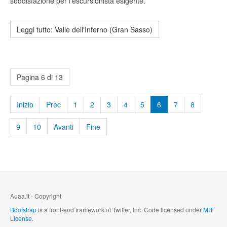
soddisfazione per l'escursionista esigente.
Leggi tutto: Valle dell'Inferno (Gran Sasso)
Pagina 6 di 13
Inizio
Prec
1
2
3
4
5
6
7
8
9
10
Avanti
Fine
Auaa.it - Copyright
Bootstrap
is a front-end framework of Twitter, Inc. Code licensed under
MIT
License.