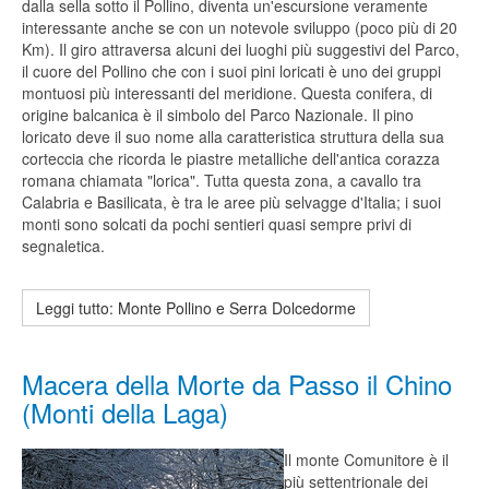
dalla sella sotto il Pollino, diventa un'escursione veramente
interessante anche se con un notevole sviluppo (poco più di 20
Km). Il giro attraversa alcuni dei luoghi più suggestivi del Parco,
il cuore del Pollino che con i suoi pini loricati è uno dei gruppi
montuosi più interessanti del meridione. Questa conifera, di
origine balcanica è il simbolo del Parco Nazionale. Il pino
loricato deve il suo nome alla caratteristica struttura della sua
corteccia che ricorda le piastre metalliche dell'antica corazza
romana chiamata "lorica". Tutta questa zona, a cavallo tra
Calabria e Basilicata, è tra le aree più selvagge d'Italia; i suoi
monti sono solcati da pochi sentieri quasi sempre privi di
segnaletica.
Leggi tutto: Monte Pollino e Serra Dolcedorme
Macera della Morte da Passo il Chino
(Monti della Laga)
Il monte Comunitore è il
più settentrionale dei