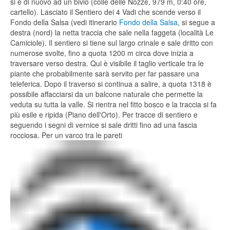
si è di nuovo ad un bivio (colle delle Nozze, 979 m, 0:40 ore,
cartello). Lasciato il Sentiero dei 4 Vadi che scende verso il
Fondo della Salsa (vedi itinerario
Fondo della Salsa
, si segue a
destra (nord) la netta traccia che sale nella faggeta (località Le
Camiciole). Il sentiero si tiene sul largo crinale e sale dritto con
numerose svolte, fino a quota 1200 m circa dove inizia a
traversare verso destra. Qui è visibile il taglio verticale tra le
piante che probabilmente sarà servito per far passare una
teleferica. Dopo il traverso si continua a salire, a quota 1318 è
possibile affacciarsi da un balcone naturale che permette la
veduta su tutta la valle. Si rientra nel fitto bosco e la traccia si fa
più esile e ripida (Piano dell'Orto). Per tracce di sentiero e
seguendo i segni di vernice si sale dritti fino ad una fascia
rocciosa. Per un varco tra le pareti