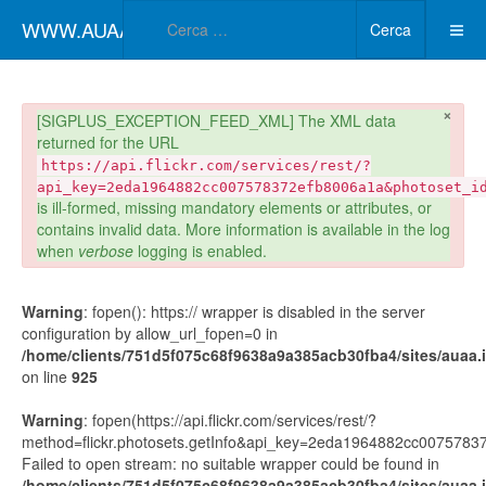
Type 2 or more char
WWW.AUAA.IT
Cerca
×
danger
[SIGPLUS_EXCEPTION_FEED_XML] The XML data
returned for the URL
https://api.flickr.com/services/rest/?
api_key=2eda1964882cc007578372efb8006a1a&photoset_i
is ill-formed, missing mandatory elements or attributes, or
contains invalid data. More information is available in the log
when
verbose
logging is enabled.
Warning
: fopen(): https:// wrapper is disabled in the server
configuration by allow_url_fopen=0 in
/home/clients/751d5f075c68f9638a9a385acb30fba4/sites/auaa.it
on line
925
Warning
: fopen(https://api.flickr.com/services/rest/?
method=flickr.photosets.getInfo&api_key=2eda1964882cc00757
Failed to open stream: no suitable wrapper could be found in
/home/clients/751d5f075c68f9638a9a385acb30fba4/sites/auaa.it