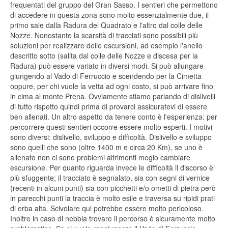
frequentati del gruppo del Gran Sasso. I sentieri che permettono
di accedere in questa zona sono molto essenzialmente due, il
primo sale dalla Radura del Quadrato e l'altro dal colle delle
Nozze. Nonostante la scarsità di tracciati sono possibili più
soluzioni per realizzare delle escursioni, ad esempio l'anello
descritto sotto (salita dal colle delle Nozze e discesa per la
Radura) può essere variato in diversi modi. Si può allungare
giungendo al Vado di Ferruccio e scendendo per la Cimetta
oppure, per chi vuole la vetta ad ogni costo, si può arrivare fino
in cima al monte Prena. Ovviamente stiamo parlando di dislivelli
di tutto rispetto quindi prima di provarci assicuratevi di essere
ben allenati. Un altro aspetto da tenere conto è l'esperienza: per
percorrere questi sentieri occorre essere molto esperti. I motivi
sono diversi: dislivello, sviluppo e difficoltà. Dislivello e sviluppo
sono quelli che sono (oltre 1400 m e circa 20 Km), se uno è
allenato non ci sono problemi altrimenti meglo cambiare
escursione. Per quanto riguarda invece le difficoltà il discorso è
più sfuggente; il tracciato è segnalato, sia con segni di vernice
(recenti in alcuni punti) sia con picchetti e/o ometti di pietra però
in parecchi punti la traccia è molto esile e traversa su ripidi prati
di erba alta. Scivolare qui potrebbe essere molto pericoloso.
Inoltre in caso di nebbia trovare il percorso è sicuramente molto