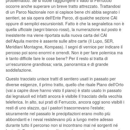
problematico. Se si vuole raggiungere il Vado di Ferruccio
occorre anche superare un breve tratto attrezzato. Trattandosi
di un Parco Nazionale non si capisce bene chi abbia segnato i
sentieri, se sia opera dell'Ente Parco, di qualche sezione CAI
oppure di semplici escursionisti. Fatto è che la segnaletica non è
quella ufficiale (segni bianco-rossi), la numerazione sul posto è
inesistente ma viene riportata sulla nuova carta del CAI
dell'Aquila mentre è assente sulle altre carte (Il Lupo, SER,
Meridiani Montagne, Kompass). I segni di vernice per indicare il
percoso poi sono enormi e orrendi. Non è per fare polemica ma
è tanto difficile fare le cose bene? Per il resto si tratta di
un'escursione grandiosa; varia, panoramica e di grande
soddisfazione.
Questo tracciato unisce tratti di sentiero usati in passato per
diverse esigenze, il primo tratto, quello che risale Piano dell'Orto
(vai a capire dove hanno visto il piano) è stato usato in passato
dai legnaiuoli ed infatti ancora è visibile il tracciato della vecchia
teleferica. In alto, sui prati di Ferruccio, ancora oggi sono visibili i
resti di uno stazzo, qui i pastori trascorrevano l'estate;
sicuramente nel passato le precipitazioni erano molto più
abbondanti e i nevai resistevano più a lungo metre adesso
durante tutto il percorso non si incontrano mai né sorgenti né