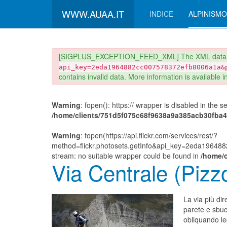
WWW.AUAA.IT
INDICE
ALPINISMO
danger
[SIGPLUS_EXCEPTION_FEED_XML] The XML data r
api_key=2eda1964882cc007578372efb8006a1a&
contains invalid data. More information is available 
Warning
: fopen(): https:// wrapper is disabled in the 
/home/clients/751d5f075c68f9638a9a385acb30fba4/s
Warning
: fopen(https://api.flickr.com/services/rest/?
method=flickr.photosets.getInfo&api_key=2eda1964
stream: no suitable wrapper could be found in
/home/c
Via Centrale (Pizzo
La via più dir
parete e sbuc
obliquando le