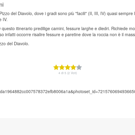
ni
zzo del Diavolo, dove i gradi sono più "facili" (II, III, IV) quasi sempr
e IV.
9 questo itinerario predilige camini, fessure larghe e diedri. Richiede 
o infatti occorre risalire fessure e paretine dove la roccia non è il mas
izzo del Diavolo.
4 di 5 (2 Voti)
i_key=2eda1964882cc007578372efb8006a1a&photoset_id=7215760694936