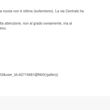
e la roccia non è ottima (eufemismo). La via Centrale ha
molta attenzione, non al grado ovviamente, ma al
simo.
6503&user_id=62715681@N00{/gallery}