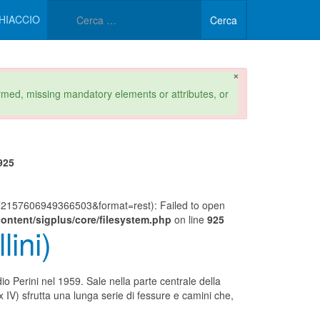
Type 2 or more characters 
HIACCIO
Cerca
×
formed, missing mandatory elements or attributes, or
925
157606949366503&format=rest): Failed to open
ontent/sigplus/core/filesystem.php
on line
925
lini)
dio Perini nel 1959. Sale nella parte centrale della
 IV) sfrutta una lunga serie di fessure e camini che,