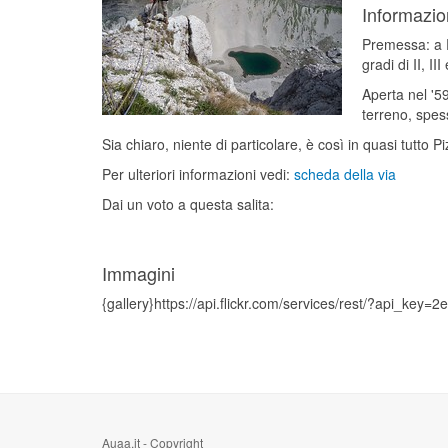
Informazio
Premessa: a Pi
gradi di II, III 
Aperta nel '5
terreno, spess
Sia chiaro, niente di particolare, è così in quasi tutto P
Per ulteriori informazioni vedi:
scheda della via
Dai un voto a questa salita:
Immagini
{gallery}https://api.flickr.com/services/rest/?ap
Auaa.it - Copyright