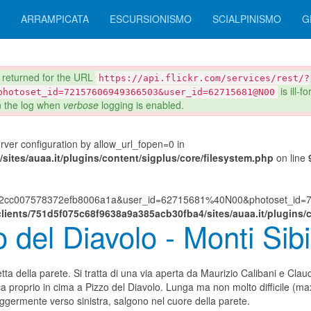
ARRAMPICATA
ESCURSIONISMO
SCIALPINISMO
G
eturned for the URL
https://api.flickr.com/services/rest/?
is ill-
photoset_id=72157606949366503&user_id=62715681@N00
in the log when
verbose
logging is enabled.
server configuration by allow_url_fopen=0 in
ites/auaa.it/plugins/content/sigplus/core/filesystem.php
on line
882cc007578372efb8006a1a&user_id=62715681%40N00&photoset_id=72
lients/751d5f075c68f9638a9a385acb30fba4/sites/auaa.it/plugins/c
 del Diavolo - Monti Sibil
etta della parete. Si tratta di una via aperta da Maurizio Calibani e Clau
a proprio in cima a Pizzo del Diavolo. Lunga ma non molto difficile (max
ggermente verso sinistra, salgono nel cuore della parete.