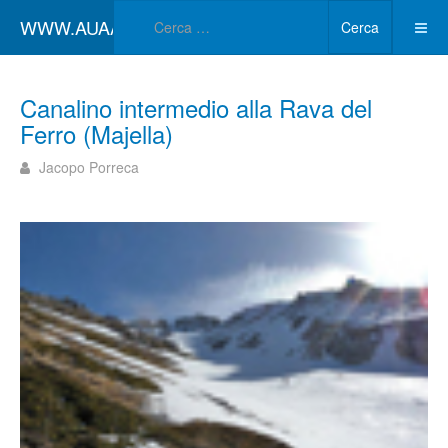
Type 2 or more char
WWW.AUAA.IT
Cerca
Canalino intermedio alla Rava del
Ferro (Majella)
Jacopo Porreca