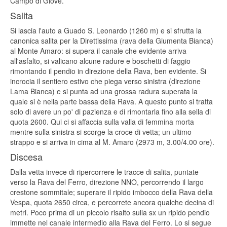
Campo di Giove.
Salita
Si lascia l'auto a Guado S. Leonardo (1260 m) e si sfrutta la
canonica salita per la Direttissima (rava della Giumenta Bianca)
al Monte Amaro: si supera il canale che evidente arriva
all'asfalto, si valicano alcune radure e boschetti di faggio
rimontando il pendio in direzione della Rava, ben evidente. Si
incrocia il sentiero estivo che piega verso sinistra (direzione
Lama Bianca) e si punta ad una grossa radura superata la
quale si è nella parte bassa della Rava. A questo punto si tratta
solo di avere un po' di pazienza e di rimontarla fino alla sella di
quota 2600. Qui ci si affaccia sulla valla di femmina morta
mentre sulla sinistra si scorge la croce di vetta; un ultimo
strappo e si arriva in cima al M. Amaro (2973 m, 3.00/4.00 ore).
Discesa
Dalla vetta invece di ripercorrere le tracce di salita, puntate
verso la Rava del Ferro, direzione NNO, percorrendo il largo
crestone sommitale; superare il ripido imbocco della Rava della
Vespa, quota 2650 circa, e percorrete ancora qualche decina di
metri. Poco prima di un piccolo risalto sulla sx un ripido pendio
immette nel canale intermedio alla Rava del Ferro. Lo si segue