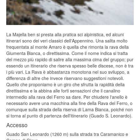
La Majella ben si presta alla pratica sci alpinistica, ed alcuni
itinerari sono dei veri classici dell'Appennino. Una salita molto
frequentata al monte Amaro è quella che rimonta la rava della
Giumenta Bianca, o direttissima. Come il nome indica si tratta
del mezzo più rapido di salire alla massima cima del gruppo; pur
essendo un itinerario che riserva spesso belle discese, non è tra
i più vari. La Rava è abbastanza monotona nel suo sviluppo, a
differenza di altre che invece riservano suggestioni notevoli.
Quello che proponiamo è un giro che sfrutta la rapidità della
direttissima e la abbina alle forti sensazioni che il canalino
intermedio alla rava del Ferro sa dare. Per chiudere l'anello è
necessario avere una macchina alla fine della Rava del Ferro, o
comunque sulla strada della riserva di Lama Bianca, poiché non
si torna al punto di partenza dell'itinerario (Guado S. Leonardo).
Accesso
Guado San Leonardo (1260 m) sulla strada tra Caramanico e