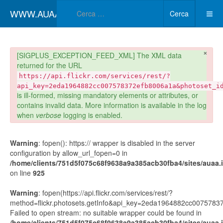
Type 2 or more char
WWW.AUAA.IT
Cerca
×
danger
[SIGPLUS_EXCEPTION_FEED_XML] The XML data
returned for the URL
https://api.flickr.com/services/rest/?
api_key=2eda1964882cc007578372efb8006a1a&photoset_i
is ill-formed, missing mandatory elements or attributes, or
contains invalid data. More information is available in the log
when
verbose
logging is enabled.
Warning
: fopen(): https:// wrapper is disabled in the server
configuration by allow_url_fopen=0 in
/home/clients/751d5f075c68f9638a9a385acb30fba4/sites/auaa.it
on line
925
Warning
: fopen(https://api.flickr.com/services/rest/?
method=flickr.photosets.getInfo&api_key=2eda1964882cc00757
Failed to open stream: no suitable wrapper could be found in
/home/clients/751d5f075c68f9638a9a385acb30fba4/sites/auaa.it