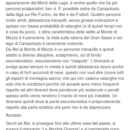
appariscente dei Monti della Laga, è anche quello che ha più
percorsi scialpinistici; ben 4. E' possibile salire da Campotosto,
dalla diga sul Rio Fucino, da Alvi e da Frattoli. Quattro percorsi
molto simili, abbastanza tranquilli, senza grosse inclinazioni e
spesso con bassa probabilità di valanghe (e di questi tempi non
è cosa da poco). ,L'altra caratteristica delle salite al Monte di
Mezzo è il panorama, la vista sulla catena del Gran Sasso e sul
lago di Campotosto è veramente notevole.
Da Alvi al Monte di Mezzo è un percorso tranquillo e quindi
adatto a diverse discipline, scialpinismo, sci di fondo
escursionistico, escursionismo con "ciaspole". L'itinerario si
svolge quasi sempre in cresta e quindi abbastanza sicuro anche
in caso di forti accumoli di neve, questo non vuol dire (come tutti
gli esperti di montagna sanno) che qui non cadono valanghe ma
solo che le condizioni perchè ciò accada sono meno frequenti
rispetto ad altri itinerari dove pendenze più sostenute o pendii
spesso sotto vento rendono il manto di neve più instabile. Un
itinerario quindi dove la parte escursionistica è preponderande
rispetto alla parte sciistica che però non è da disprezzare.
Accesso
Giunti ad Alvi, si prosegue fino alle ultime case del paese, si
supera il ristorante "La Vecchia Quercia" e si parcheggia poco