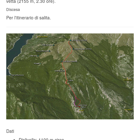
vetta (2155 m, 2.30 ore).
Discesa
Per l'itinerario di salita.
Dati
Dislivello: 1100 m circa