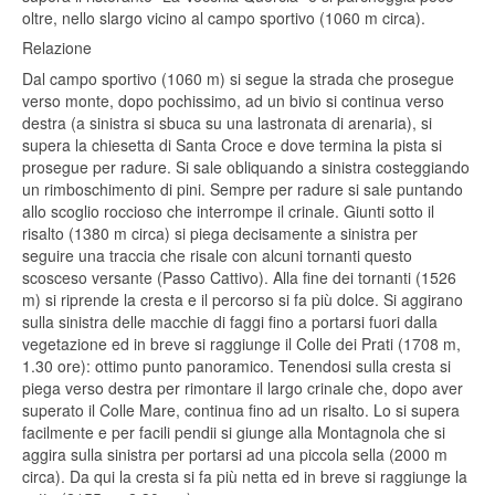
oltre, nello slargo vicino al campo sportivo (1060 m circa).
Relazione
Dal campo sportivo (1060 m) si segue la strada che prosegue
verso monte, dopo pochissimo, ad un bivio si continua verso
destra (a sinistra si sbuca su una lastronata di arenaria), si
supera la chiesetta di Santa Croce e dove termina la pista si
prosegue per radure. Si sale obliquando a sinistra costeggiando
un rimboschimento di pini. Sempre per radure si sale puntando
allo scoglio roccioso che interrompe il crinale. Giunti sotto il
risalto (1380 m circa) si piega decisamente a sinistra per
seguire una traccia che risale con alcuni tornanti questo
scosceso versante (Passo Cattivo). Alla fine dei tornanti (1526
m) si riprende la cresta e il percorso si fa più dolce. Si aggirano
sulla sinistra delle macchie di faggi fino a portarsi fuori dalla
vegetazione ed in breve si raggiunge il Colle dei Prati (1708 m,
1.30 ore): ottimo punto panoramico. Tenendosi sulla cresta si
piega verso destra per rimontare il largo crinale che, dopo aver
superato il Colle Mare, continua fino ad un risalto. Lo si supera
facilmente e per facili pendii si giunge alla Montagnola che si
aggira sulla sinistra per portarsi ad una piccola sella (2000 m
circa). Da qui la cresta si fa più netta ed in breve si raggiunge la