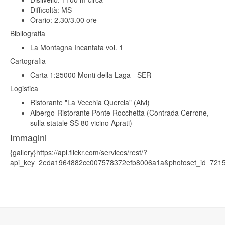
Difficoltà: MS
Orario: 2.30/3.00 ore
Bibliografia
La Montagna Incantata vol. 1
Cartografia
Carta 1:25000 Monti della Laga - SER
Logistica
Ristorante "La Vecchia Quercia" (Alvi)
Albergo-Ristorante Ponte Rocchetta (Contrada Cerrone,
sulla statale SS 80 vicino Aprati)
Immagini
{gallery}https://api.flickr.com/services/rest/?
api_key=2eda1964882cc007578372efb8006a1a&photoset_id=7215