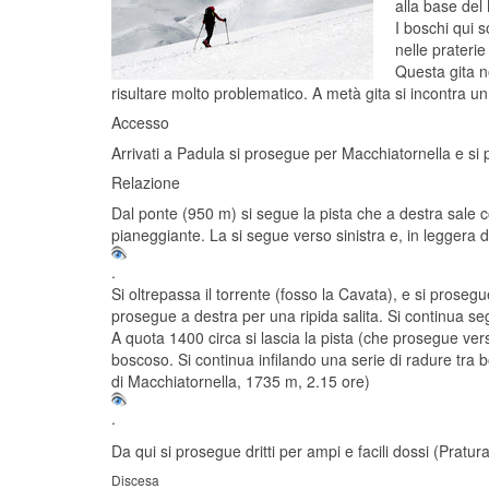
alla base del 
I boschi qui 
nelle praterie
Questa gita n
risultare molto problematico. A metà gita si incontra u
Accesso
Arrivati a Padula si prosegue per Macchiatornella e si 
Relazione
Dal ponte (950 m) si segue la pista che a destra sale c
pianeggiante. La si segue verso sinistra e, in leggera d
.
Si oltrepassa il torrente (fosso la Cavata), e si prosegue
prosegue a destra per una ripida salita. Si continua se
A quota 1400 circa si lascia la pista (che prosegue ver
boscoso. Si continua infilando una serie di radure tra bo
di Macchiatornella, 1735 m, 2.15 ore)
.
Da qui si prosegue dritti per ampi e facili dossi (Pratu
Discesa