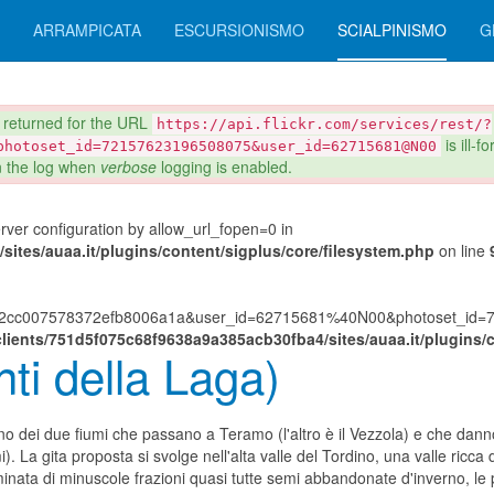
ARRAMPICATA
ESCURSIONISMO
SCIALPINISMO
G
eturned for the URL
https://api.flickr.com/services/rest/?
is ill-
photoset_id=72157623196508075&user_id=62715681@N00
in the log when
verbose
logging is enabled.
server configuration by allow_url_fopen=0 in
ites/auaa.it/plugins/content/sigplus/core/filesystem.php
on line
882cc007578372efb8006a1a&user_id=62715681%40N00&photoset_id=72
lients/751d5f075c68f9638a9a385acb30fba4/sites/auaa.it/plugins/c
ti della Laga)
uno dei due fiumi che passano a Teramo (l'altro è il Vezzola) e che dann
i). La gita proposta si svolge nell'alta valle del Tordino, una valle ric
minata di minuscole frazioni quasi tutte semi abbandonate d'inverno, le