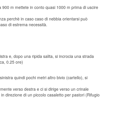
ca 900 m mettete in conto quasi 1000 m prima di uscire
enza perchè in caso caso di nebbia orientarsi può
 caso di estrema necessità.
tra e, dopo una ripida salita, si incrocia una strada
ca, 0.25 ore)
nistra quindi pochi metri altro bivio (cartello), si
mente verso destra e ci si dirige verso un crinale
 in direzione di un piccolo casaletto per pastori (Rifugio