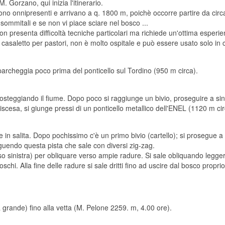
M. Gorzano, qui inizia l'itinerario.
sono onnipresenti e arrivano a q. 1800 m, poichè occorre partire da cir
 sommitali e se non vi piace sciare nel bosco ...
on presenta difficoltà tecniche particolari ma richiede un'ottima esperi
n casaletto per pastori, non è molto ospitale e può essere usato solo in
parcheggia poco prima del ponticello sul Tordino (950 m circa).
osteggiando il fiume. Dopo poco si raggiunge un bivio, proseguire a sinis
iscesa, si giunge pressi di un ponticello metallico dell'ENEL (1120 m cir
 in salita. Dopo pochissimo c'è un primo bivio (cartello); si prosegue a si
guendo questa pista che sale con diversi zig-zag.
so sinistra) per obliquare verso ampie radure. Si sale obliquando legger
schi. Alla fine delle radure si sale dritti fino ad uscire dal bosco proprio
ra grande) fino alla vetta (M. Pelone 2259. m, 4.00 ore).