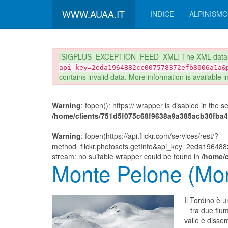
WWW.AUAA.IT
INDICE
ALPINISMO
danger
[SIGPLUS_EXCEPTION_FEED_XML] The XML data r
api_key=2eda1964882cc007578372efb8006a1a&
contains invalid data. More information is available 
Warning
: fopen(): https:// wrapper is disabled in the 
/home/clients/751d5f075c68f9638a9a385acb30fba4/s
Warning
: fopen(https://api.flickr.com/services/rest/?
method=flickr.photosets.getInfo&api_key=2eda1964
stream: no suitable wrapper could be found in
/home/c
Monte Pelone (Mon
Il Tordino è 
= tra due fium
valle è disse