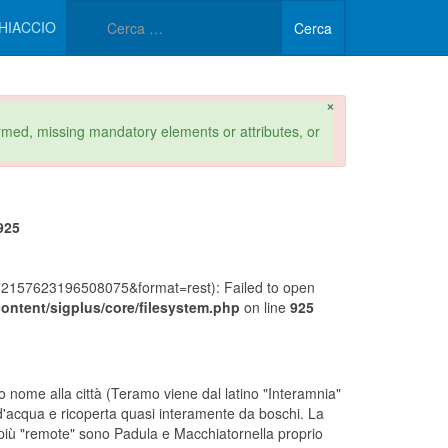
Type 2 or more characters 
HIACCIO
Cerca
×
formed, missing mandatory elements or attributes, or
925
157623196508075&format=rest): Failed to open
ontent/sigplus/core/filesystem.php
on line
925
o nome alla città (Teramo viene dal latino "Interamnia"
ca d'acqua e ricoperta quasi interamente da boschi. La
 più "remote" sono Padula e Macchiatornella proprio